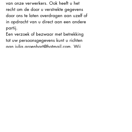
van onze verwerkers. Ook heeft u het
recht om de door u verstrekte gegevens
door ons te laten overdragen aan uzelf of
in opdracht van u direct aan een andere
partij.
Een verzoek of bezwaar met betrekking
tot uw persoonsgegevens kunt u richten
aan
julia.groenhart@hotmail.com
. Wij
kunnen u vragen om u te legitimeren
voordat wij gehoor kunnen geven aan
voornoemde verzoeken. Vergeet dan niet
om op de kopie uw BSN én uw pasfoto
onleesbaar te maken. U kunt hier
bijvoorbeeld de
‘KopieID’ app
voor
gebruiken.
Mogen wij uw persoonsgegevens
verwerken op basis van een door u
gegeven toestemming hiertoe, dan heeft
u altijd het recht deze toestemming in te
trekken.