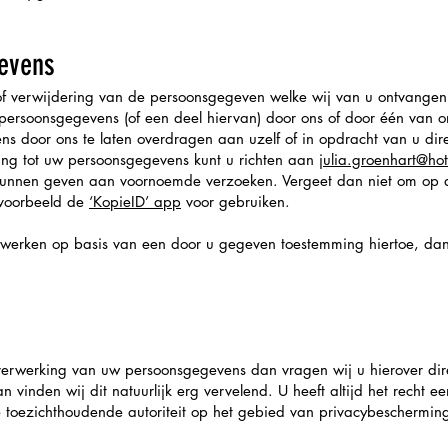
gevens
ie of verwijdering van de persoonsgegeven welke wij van u ontvang
rsoonsgegevens (of een deel hiervan) door ons of door één van o
ns door ons te laten overdragen aan uzelf of in opdracht van u dir
ing tot uw persoonsgegevens kunt u richten aan
julia.groenhart@ho
r kunnen geven aan voornoemde verzoeken. Vergeet dan niet om op
jvoorbeeld de
‘KopieID’ app
voor gebruiken.
rken op basis van een door u gegeven toestemming hiertoe, dan h
erwerking van uw persoonsgegevens dan vragen wij u hierover dir
 vinden wij dit natuurlijk erg vervelend. U heeft altijd het recht ee
de toezichthoudende autoriteit op het gebied van privacybeschermin