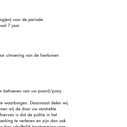
g(en) voor de periode:
aal 7 jaar.
oor uitvoering van de hierboven
n ten behoeven van uw paard/pony
te waarborgen. Daarnaast delen wij
nen wij de door uw verstrekte
iervan is dat de politie in het
erking te verlenen en zijn dan ook
hier schriftelijk toestemming voor