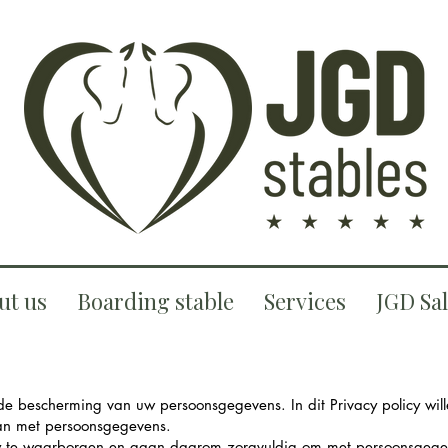
ut us
Boarding stable
Services
JGD Sa
e bescherming van uw persoonsgegevens. In dit Privacy policy wil
an met persoonsgegevens.
y te waarborgen en gaan daarom zorgvuldig om met persoonsgegeve