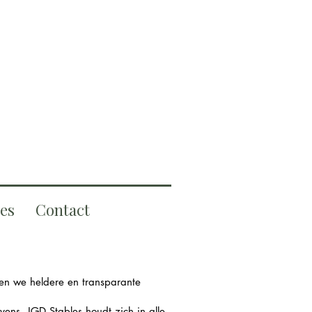
les
Contact
len we heldere en transparante
ns. JGD Stables houdt zich in alle