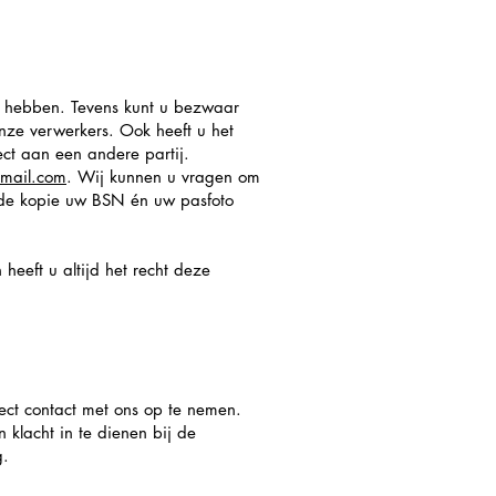
en hebben. Tevens kunt u bezwaar
nze verwerkers. Ook heeft u het
ect aan een andere partij.
tmail.com
. Wij kunnen u vragen om
 de kopie uw BSN én uw pasfoto
eeft u altijd het recht deze
ect contact met ons op te nemen.
n klacht in te dienen bij de
g.