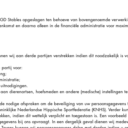
GD Stables opgeslagen ten behoeve van bovengenoemde verwerkin
nkomst en daarna alleen in de financiële administratie voor maxim
en wij aan derde partijen verstrekken indien dit noodzakelijk is v
partij voor:
ing;
inistratie;
uitnodigingen.
s aan dierenartsen, hoefsmeden en andere (medische) instellinge
 de nodige afspraken om de beveiliging van uw persoonsgegevens 
inklijke Nederlandse Hippische Sportfederatie (KNHS). Verder kun
ken, indien dit wettelijk verplicht en toegestaan is. Een voorbeeld h
egevens bij ons opvraagt. In een dergelijk geval dienen wij medew
 Tevens kunnen wij persoonsgegevens delen met derden indien u ons 