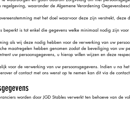
 en regelgeving, waaronder de Algemene Verordening Gegevensbesc
vereenstemming met het doel waarvoor deze zijn verstrekt, deze 
 beperkt is tot enkel die gegevens welke minimaal nodig zijn voo
mming als wij deze nodig hebben voor de verwerking van uw perso
ische maatregelen hebben genomen zodat de beveiliging van uw p
trent uw persoonsgegevens, u hierop willen wijzen en deze respec
delijk voor de verwerking van uw persoonsgegevens. Indien u na het
hierover of contact met ons wenst op te nemen kan dit via de conta
nsgegevens
eranciers worden door JGD Stables verwerkt ten behoeve van de volg