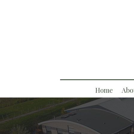
Home
Abo